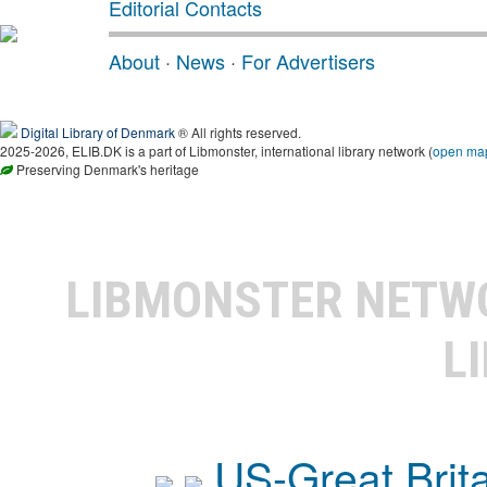
Editorial Contacts
About
·
News
·
For Advertisers
Digital Library of Denmark
® All rights reserved.
2025-2026, ELIB.DK is a part of Libmonster, international library network (
open ma
Preserving Denmark's heritage
LIBMONSTER NET
L
US-Great Brit