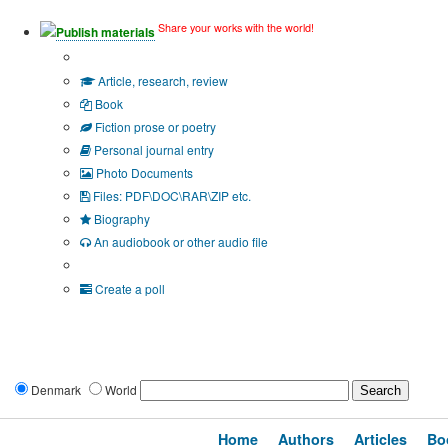
Share your works with the world!
Publish materials
Publication type?
Article, research, review
Book
Fiction prose or poetry
Personal journal entry
Photo Documents
Files: PDF\DOC\RAR\ZIP etc.
Biography
An audiobook or other audio file
Additional options:
Create a poll
Denmark
World
Home
Authors
Articles
Bo