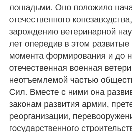
лошадьми. Оно положило нача
отечествен­ного конезаводства
зарождению ветеринарной наук
лет опередив в этом развитые
момента формирования и до 
отече­ственная военная ветер
неотъемлемой частью общест
Сил. Вместе с ними она разви
законам раз­вития армии, пре
реорганизации, перевооружен
государственного строительст