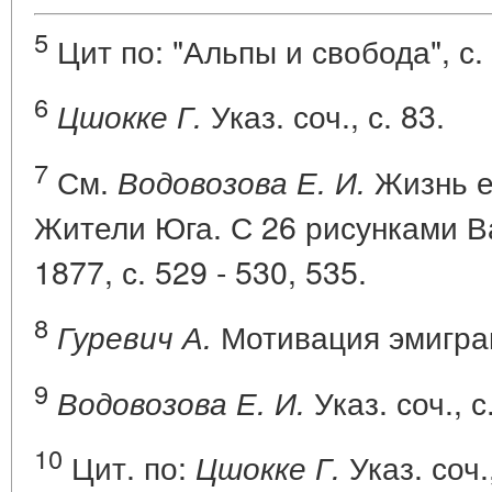
5
Цит по: "Альпы и свобода", с. 
6
Указ. соч., с. 83.
Цшокке Г.
7
См.
Жизнь ев
Водовозова Е. И.
Жители Юга. С 26 рисунками Ва
1877, с. 529 - 530, 535.
8
Мотивация эмиграци
Гуревич А.
9
Указ. соч., с
Водовозова Е. И.
10
Цит. по:
Указ. соч.
Цшокке Г.