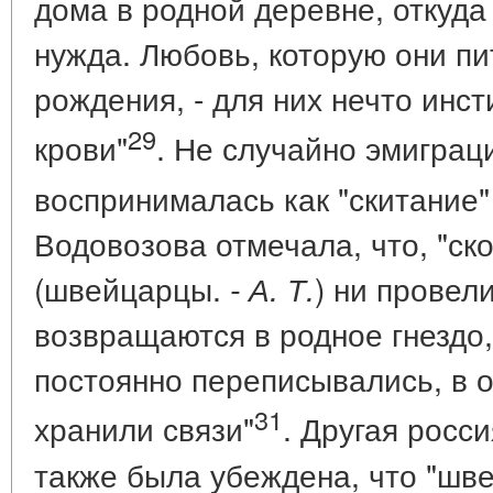
дома в родной деревне, откуда
нужда. Любовь, которую они пи
рождения, - для них нечто инст
29
крови"
. Не случайно эмигра
воспринималась как "скитание" (
Водовозова отмечала, что, "ск
(швейцарцы.
) ни провел
- А. Т.
возвращаются в родное гнездо,
постоянно переписывались, в о
31
хранили связи"
. Другая росс
также была убеждена, что "шве