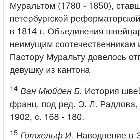
Муральтом (1780 - 1850), став
петербургской реформаторско
в 1814 г. Объединения швейца
неимущим соотечественникам и 
Пастору Муральту довелось от
девушку из кантона
14
История швей
Ван Мюйден Б.
франц. под ред. Э. Л. Радлова, т
1902, с. 168 - 180.
15
Наводнение в Э
Готхельф И.