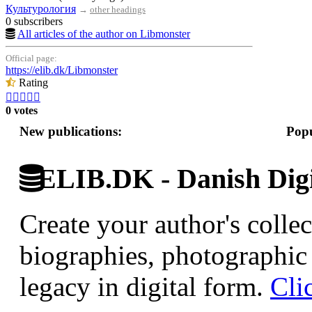
Культурология
→
other headings
0 subscribers
All articles of the author on Libmonster
Official page:
https://elib.dk/Libmonster
Rating





0 votes
New publications:
Popu
ELIB.DK - Danish Digi
Create your author's collec
biographies, photographic 
legacy in digital form.
Cli