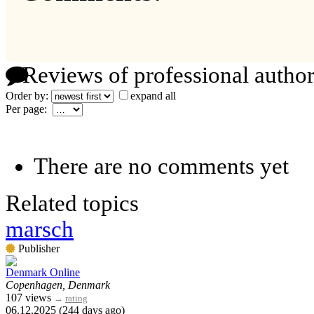
Reviews of professional author
Order by:
expand all
Per page:
There are no comments yet
Related topics
marsch
Publisher
Denmark Online
Copenhagen, Denmark
107 views
→
rating
06.12.2025 (244 days ago)