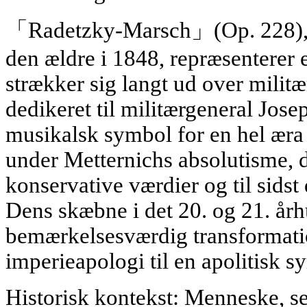
「Radetzky-Marsch」(Op. 228), s
den ældre i 1848, repræsenterer 
strækker sig langt ud over mili
dedikeret til militærgeneral Jose
musikalsk symbol for en hel æra
under Metternichs absolutisme, d
konservative værdier og til sidst
Dens skæbne i det 20. og 21. år
bemærkelsesværdig transformatio
imperieapologi til en apolitisk s
Historisk kontekst: Menneske, sej