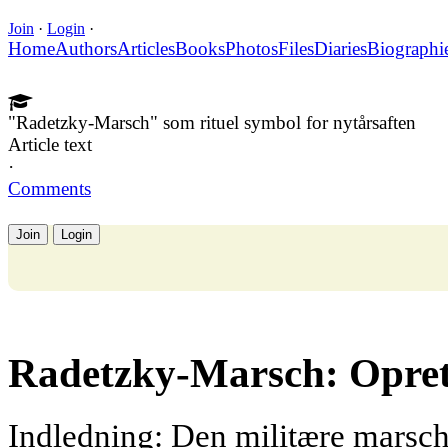
Join
·
Login
·
Home
Authors
Articles
Books
Photos
Files
Diaries
Biographi
"Radetzky-Marsch" som rituel symbol for nytårsaften
Article text
·
Comments
Join
Login
Radetzky-Marsch: Oprett
Indledning: Den militære marsc