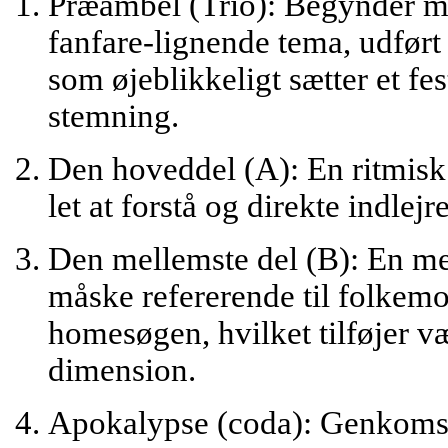
Præambel (Trio):
Begynder me
fanfare-lignende tema, udført
som øjeblikkeligt sætter et fes
stemning.
Den hoveddel (A):
En ritmisk
let at forstå og direkte indle
Den mellemste del (B):
En mer
måske refererende til folkemot
homesøgen, hvilket tilføjer v
dimension.
Apokalypse (coda):
Genkomst 