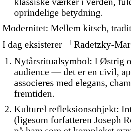
klassiske værker i verden, fu
oprindelige betydning.
Modernitet: Mellem kitsch, tradit
I dag eksisterer 「Radetzky-Mars
Nytårsritualsymbol:
I Østrig o
audience — det er en civil, apo
associeres med elegans, cha
fremtiden.
Kulturel refleksionsobjekt:
Int
(ligesom forfatteren Joseph R
på ham som et komplekst sym