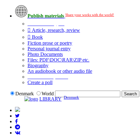
Share your works with the world!
Publish materials
Publication type?
Article, research, review
Book
Fiction prose or poetry
Personal journal entry
Photo Documents
Files: PDF\DOC\RAR\ZIP etc.
Biography
An audiobook or other audio file
Additional options:
Create a poll
Denmark
World
Denmark
LIBRARY