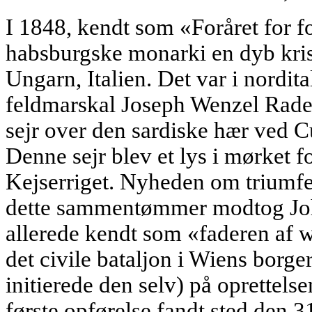
I 1848, kendt som «Foråret for f
habsburgske monarki en dyb kris
Ungarn, Italien. Det var i nordit
feldmarskal Joseph Wenzel Rade
sejr over den sardiske hær ved Cu
Denne sejr blev et lys i mørket f
Kejserriget. Nyheden om triumfen
dette sammentømmer modtog Joh
allerede kendt som «faderen af 
det civile bataljon i Wiens borger
initierede den selv) på oprettelse
første opførelse fandt sted den 