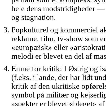
hele dens modstridigheder — 
og stagnation.
Popkulturel og kommerciel ak
reklame, film, tv-show som e
«europæisk» eller «aristokra
melodi er blevet en del af ma
Emne for kritik:
I Østrig og i
(f.eks. i lande, der har lidt u
kritik af den ukritiske opføre
symbol på militær og kejserlig
aspekter er blevet «bleget» a