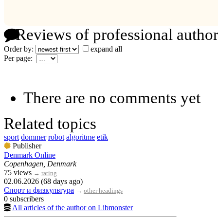
Reviews of professional author
Order by:
expand all
Per page:
There are no comments yet
Related topics
sport
dommer
robot
algoritme
etik
Publisher
Denmark Online
Copenhagen, Denmark
75 views
→
rating
02.06.2026 (68 days ago)
Спорт и физкультура
→
other headings
0 subscribers
All articles of the author on Libmonster