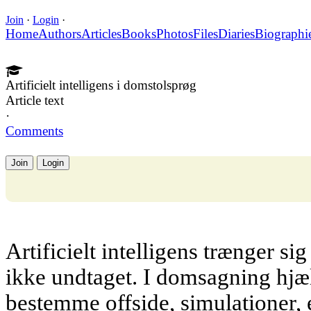
Join
·
Login
·
Home
Authors
Articles
Books
Photos
Files
Diaries
Biographi
Artificielt intelligens i domstolsprøg
Article text
·
Comments
Join
Login
Artificielt intelligens trænger sig
ikke undtaget. I domsagning hjæ
bestemme offside, simulationer, 