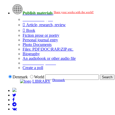
Share your works with the world!
Publish materials
Publication type?
Article, research, review
Book
Fiction prose or poetry
Personal journal entry
Photo Documents
Files: PDF\DOC\RAR\ZIP etc.
Biography
An audiobook or other audio file
Additional options:
Create a poll
Denmark
World
Denmark
LIBRARY