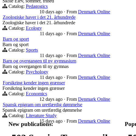
Skole Elev, sommer, frihed
Catalog:
Pedagogics
10 days ago
·
From
Denmark Online
Zoologiske haver i det 21. århundrede
Zoologiske haver i det 21. århundrede
Catalog:
Ecology
11 days ago
·
From
Denmark Online
Barn og sport
Barn og sport
Catalog:
Sports
11 days ago
·
From
Denmark Online
Barn og overgangen til ny gymnasium
Barn og overgangen til ny gymnas
Catalog:
Psychology
11 days ago
·
From
Denmark Online
Forsikring kender ingen grænser
Forsikring kender ingen grænser
Catalog:
Economics
12 days ago
·
From
Denmark Online
Spansk epigram om uretfærdig dømmelse
Spansk epigram om uretfærdig dømmelse
Catalog:
Literature Study
15 days ago
·
From
Denmark Online
New publications:
Popu