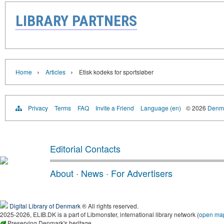
LIBRARY PARTNERS
›
›
Home
Articles
Etisk kodeks for sportsløber
Privacy
Terms
FAQ
Invite a Friend
Language (en)
© 2026
Denma
Editorial Contacts
About
·
News
·
For Advertisers
Digital Library of Denmark
® All rights reserved.
2025-2026, ELIB.DK is a part of Libmonster, international library network (
open ma
Preserving Denmark's heritage