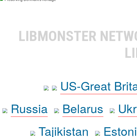
LIBMONSTER NET
L
US-Great Brit
Russia
Belarus
Ukr
Tajikistan
Eston