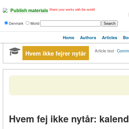
Share your works with the world!
Publish materials
Denmark
World
Home
Authors
Articles
Bo
Article text
·
Comm
Hvem ikke fejrer nytår
Hvem fej ikke nytår: kalen