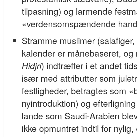
tilpasning) og larmende fest
«verdensomspændende
hand
Stramme muslimer (salafiger,
kalender er månebaseret, og n
) indtræffer i et andet tid
Hidjri
især med attributter som jul
festligheder, betragtes som
«b
nyintroduktion) og efterligning
lande som
Saudi-Arabien
blev 
ikke opmuntret indtil for nylig,