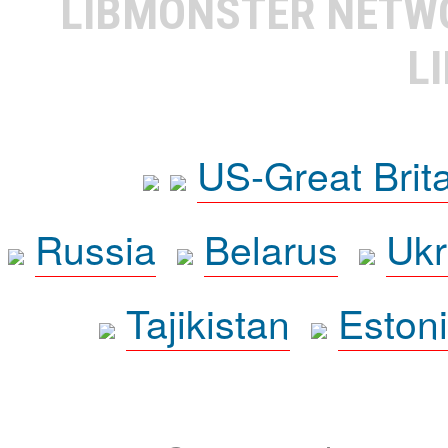
LIBMONSTER NET
L
US-Great Brit
Russia
Belarus
Ukr
Tajikistan
Eston