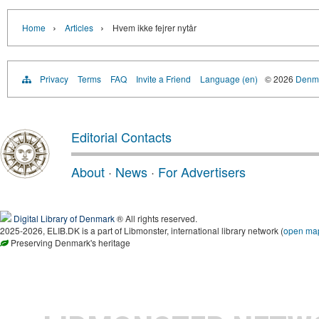
›
›
Home
Articles
Hvem ikke fejrer nytår
Privacy
Terms
FAQ
Invite a Friend
Language (en)
© 2026
Denma
Editorial Contacts
About
·
News
·
For Advertisers
Digital Library of Denmark
® All rights reserved.
2025-2026, ELIB.DK is a part of Libmonster, international library network (
open ma
Preserving Denmark's heritage