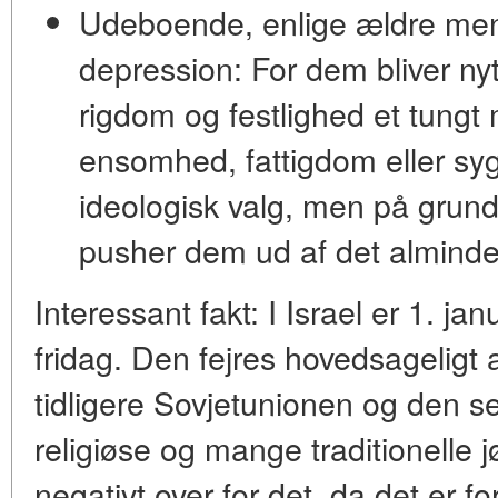
Udeboende, enlige ældre menn
depression:
For dem bliver nyt
rigdom og festlighed et tung
ensomhed, fattigdom eller syg
ideologisk valg, men på grund a
pusher dem ud af det almindel
Interessant fakt:
I
Israel
er 1. janu
fridag. Den fejres hovedsageligt 
tidligere Sovjetunionen og den
religiøse og mange traditionelle jø
negativt over for det, da det er 