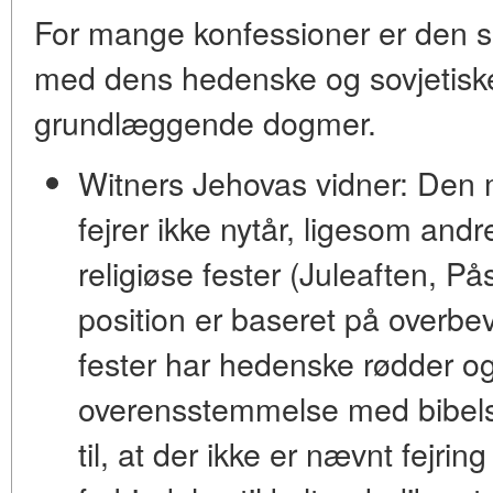
For mange konfessioner er den s
med dens hedenske og sovjetiske 
grundlæggende dogmer.
Witners Jehovas vidner:
Den m
fejrer ikke nytår, ligesom an
religiøse fester (Juleaften, P
position er baseret på overbe
fester har
hedenske rødder
og 
overensstemmelse med bibelsk
til, at der ikke er nævnt fejrin