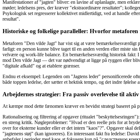
Manifestationer af "jagten" bliver: en lavine af uplanlagte, men erkl
møder; ledelsens pres, der kræver "ekstraordinære resultater"; kollege
Psykologisk set regresserer kollektivet midlertidigt, ved at handle efter
resultat".
Historiske og folkelige paralleller: Hvorfor metaforen
Metaforen "Den vilde Jagt" har vist sig at være bemærkelsesværdigt pr
farligt: en person kunne blive taget til en anden verden eller miste sin 
velvære og work-life balance. En bemærkelsesværdig historisk fakt: I n
mod Den vilde Jagt — det var nødvendigt at ligge på ryggen eller bliv
"digitale afkald" og at etablere grænser.
Endnu et eksempel: Legenden om "Jagtens leder" personificerede ofte k
både toppen ledelse, der sætter et hektisk tempo, og det indre følelse a
Arbejdernes strategier: Fra passiv overlevelse til aktiv
At kæmpe mod dette fænomen kræver en bevidst strategi baseret på pri
Rationalisering og filtrering af opgaver (ritualet "beskyttelsesringen
en streng kritik. Nøgleproblemer: "Hvad er den reelle pris for at bryd
over for eksterne kunder eller er det intern "kaos"?". Opgaver skal dele
"jagtenens støj" (kan ignoreres). En interessant fakt fra ledelse: D
anbefaler i perioder med kaos at fokusere kun på "следственое конкр