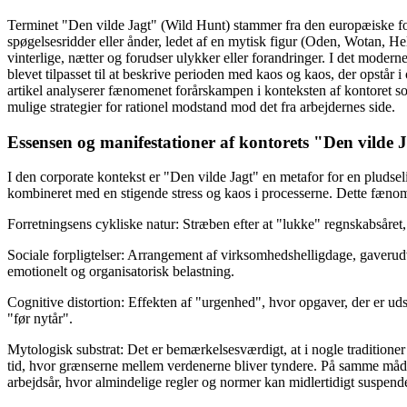
Terminet "Den vilde Jagt" (Wild Hunt) stammer fra den europæiske folk
spøgelsesridder eller ånder, ledet af en mytisk figur (Oden, Wotan, He
vinterlige, nætter og forudser ulykker eller forandringer. I det moder
blevet tilpasset til at beskrive perioden med kaos og kaos, der opstår i
artikel analyserer fænomenet forårskampen i konteksten af kontoret so
mulige strategier for rationel modstand mod det fra arbejdernes side.
Essensen og manifestationer af kontorets "Den vilde 
I den corporate kontekst er "Den vilde Jagt" en metafor for en pludselig
kombineret med en stigende stress og kaos i processerne. Dette fænom
Forretningsens cykliske natur: Stræben efter at "lukke" regnskabsåret, 
Sociale forpligtelser: Arrangement af virksomhedshelligdage, gaverudve
emotionelt og organisatorisk belastning.
Cognitive distortion: Effekten af "urgenhed", hvor opgaver, der er udsk
"før nytår".
Mytologisk substrat: Det er bemærkelsesværdigt, at i nogle traditioner
tid, hvor grænserne mellem verdenerne bliver tyndere. På samme måd
arbejdsår, hvor almindelige regler og normer kan midlertidigt suspende