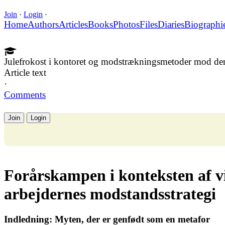
Join
·
Login
·
Home
Authors
Articles
Books
Photos
Files
Diaries
Biographi
Julefrokost i kontoret og modstrækningsmetoder mod de
Article text
·
Comments
Join
Login
Forårskampen i konteksten af 
arbejdernes modstandsstrategi
Indledning: Myten, der er genfødt som en metafor