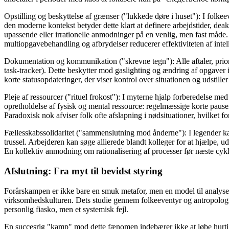
Opstilling og beskyttelse af grænser ("lukkede døre i huset"): I folk
den moderne kontekst betyder dette klart at definere arbejdstider, dea
upassende eller irrationelle anmodninger på en venlig, men fast måde.
multiopgavebehandling og afbrydelser reducerer effektiviteten af inte
Dokumentation og kommunikation ("skrevne tegn"): Alle aftaler, priori
task-tracker). Dette beskytter mod gaslighting og ændring af opgaver i s
korte statusopdateringer, der viser kontrol over situationen og udstiller 
Pleje af ressourcer ("rituel frokost"): I myterne hjalp forberedelse med 
opretholdelse af fysisk og mental ressource: regelmæssige korte pauser
Paradoxisk nok afviser folk ofte afslapning i nødsituationer, hvilket 
Fællesskabssolidaritet ("sammenslutning mod ånderne"): I legender k
trussel. Arbejderen kan søge allierede blandt kolleger for at hjælpe, u
En kollektiv anmodning om rationalisering af processer før næste cykl
Afslutning: Fra myt til bevidst styring
Forårskampen er ikke bare en smuk metafor, men en model til analyse a
virksomhedskulturen. Dets studie gennem folkeeventyr og antropologi 
personlig fiasko, men et systemisk fejl.
En succesrig "kamp" mod dette fænomen indebærer ikke at løbe hurtige