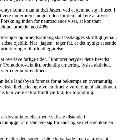
eeventyr kunne man undgå Jagten ved at gemme sig i huset. I
ktivere underbremsninger uden for dem, at lære at afvise
 Forskning inden for neuroscience viser, at konstant
llektuel arbejde med 40%.
teringer og arbejdsomfang skal fastlægges skriftligt (email,
idste øjeblik. Når "jagten" tager fat, er det nyttigt at sende
prioriteringer til offentliggørelse.
at overleve farlige tider. I kontoret betyder dette bevidst
 (Pomodoro-teknik), ordentlig ernæring, fysisk aktivitet.
forværreder udbrændthed.
an hele landsbyen forenes for at bekæmpe en overnaturlig
dveksle lifehacks og give en rimelig vurdering af situationen.
us kan være et kraftfuldt værktøj for forandring.
f dysfunktionelle, men cykliske tilstande i
muliggør at distancere sig fra kaos og se det som ikke en
re efter den spøgelseslige kavalkade, men at afvise at