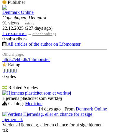
Publisher
Denmark Online
Copenhagen, Denmark
91 views
→
rating
22.12.2025 (227 days ago)
Психология
→
other headings
0 subscribers
All articles of the author on Libmonster
Official page:
https://elib.dk/Libmonster
Rating





0 votes
Related Articles
Hjernens plasticitet som et værktøj
Hjernens plasticitet som værktøj
Catalog:
Medicine
14 days ago
·
From
Denmark Online
Verdens Hjernedag, eller en chance for at sige
hjernen tak
Verdens Hjernedag, eller en chance for at sige hjernen
tak