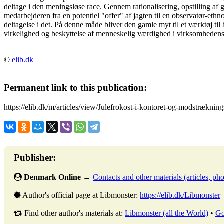
deltage i den meningsløse race. Gennem rationalisering, opstilling a
medarbejderen fra en potentiel "offer" af jagten til en observatør-ethno
deltagelse i det. På denne måde bliver den gamle myt til et værktøj ti
virkelighed og beskyttelse af menneskelig værdighed i virksomhedens
©
elib.dk
Permanent link to this publication:
https://elib.dk/m/articles/view/Julefrokost-i-kontoret-og-modstrækn
Publisher:
Denmark Online
→
Contacts and other materials (articles, phot
Author's official page at Libmonster:
https://elib.dk/Libmonster
Find other author's materials at:
Libmonster (all the World)
•
Go