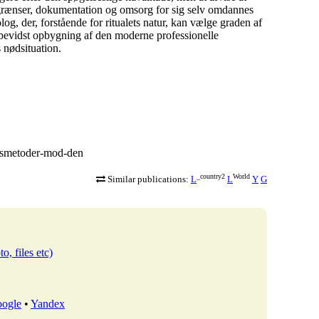
f grænser, dokumentation og omsorg for sig selv omdannes
log, der, forstående for ritualets natur, kan vælge graden af
l bevidst opbygning af den moderne professionelle
 nødsituation.
ingsmetoder-mod-den
_country2
World
Similar publications:
L
L
Y
G
o, files etc)
ogle
•
Yandex