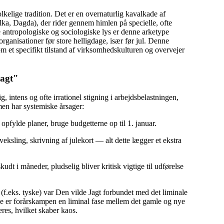
elige tradition. Det er en overnaturlig kavalkade af
lka, Dagda), der rider gennem himlen på specielle, ofte
ne antropologiske og sociologiske lys er denne arketype
 organisationer før store helligdage, især før jul. Denne
m et specifikt tilstand af virksomhedskulturen og overvejer
Jagt"
, intens og ofte irrationel stigning i arbejdsbelastningen,
en har systemiske årsager:
opfylde planer, bruge budgetterne op til 1. januar.
ksling, skrivning af julekort — alt dette lægger et ekstra
udt i måneder, pludselig bliver kritisk vigtige til udførelse
 (f.eks. tyske) var Den vilde Jagt forbundet med det liminale
e er forårskampen en liminal fase mellem det gamle og nye
res, hvilket skaber kaos.