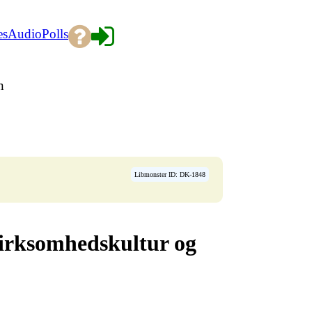
es
Audio
Polls
n
Libmonster ID: DK-1848
virksomhedskultur og