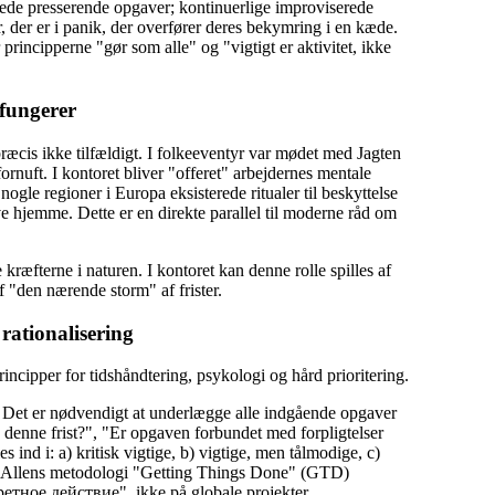
ærede presserende opgaver; kontinuerlige improviserede
r, der er i panik, der overfører deres bekymring i en kæde.
 principperne "gør som alle" og "vigtigt er aktivitet, ikke
 fungerer
æcis ikke tilfældigt. I folkeeventyr var mødet med Jagten
fornuft. I kontoret bliver "offeret" arbejdernes mentale
ogle regioner i Europa eksisterede ritualer til beskyttelse
e hjemme. Dette er en direkte parallel til moderne råd om
ræfterne i naturen. I kontoret kan denne rolle spilles af
f "den nærende storm" af frister.
 rationalisering
ncipper for tidshåndtering, psykologi og hård prioritering.
"): Det er nødvendigt at underlægge alle indgående opgaver
e denne frist?", "Er opgaven forbundet med forpligtelser
s ind i: a) kritisk vigtige, b) vigtige, men tålmodige, c)
avid Allens metodologi "Getting Things Done" (GTD)
етное действие", ikke på globale projekter.