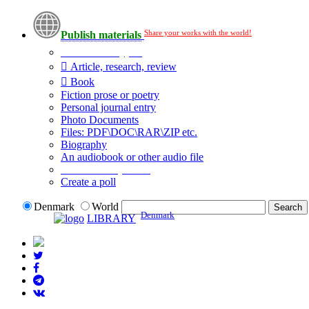
Share your works with the world!
Publish materials
Publication type?
Article, research, review
Book
Fiction prose or poetry
Personal journal entry
Photo Documents
Files: PDF\DOC\RAR\ZIP etc.
Biography
An audiobook or other audio file
Additional options:
Create a poll
Denmark
World
Denmark
LIBRARY