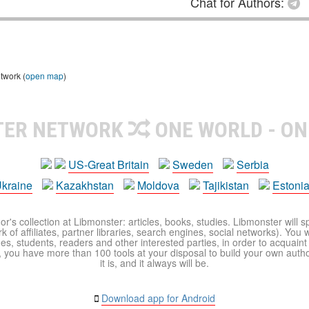
Chat for Authors:
twork (
open map
)
TER NETWORK
ONE WORLD - ON
US-Great Britain
Sweden
Serbia
kraine
Kazakhstan
Moldova
Tajikistan
Estoni
r's collection at Libmonster: articles, books, studies. Libmonster will s
 of affiliates, partner libraries, search engines, social networks). You wi
ues, students, readers and other interested parties, in order to acquain
 you have more than 100 tools at your disposal to build your own author c
it is, and it always will be.
Download app for Android