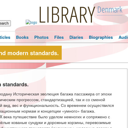
LIBRARY
Denmark
ticles
Books
Photos
Files
Diaries
Biographies
Audi
and modern standards.
 standards.
емодану Историческая эволюция багажа пассажира от эпохи
ическим прогрессом, стандартизацией, так и со сменой
ий вид, вес и функциональность. Со временем осуществился
виационным нормам и концепции «умного» багажа.
XIX века путешествие было уделом немногих и сопряжено с
жёлые кованые сундуки и дорожные корзины, перевозимые