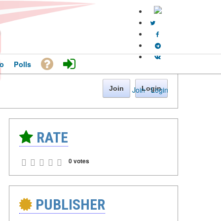
o
Polls
Join
Login
Join
·
Login
RATE
0 votes
PUBLISHER