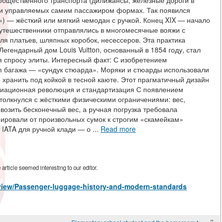
 общественного транспорта (дилижансы, железные дороги в
х и управляемых самим пассажиром формах. Так появился
») — жёсткий или мягкий чемодан с ручкой. Конец XIX — начало
путешественники отправлялись в многомесячные вояжи с
ля платьев, шляпных коробок, несессеров. Эта практика
егендарный дом Louis Vuitton, основанный в 1854 году, стал
 спросу элиты. Интересный факт: С изобретением
п багажа — «сундук стюарда». Моряки и стюарды использовали
 хранить под койкой в тесной каюте. Этот прагматичный дизайн
иационная революция и стандартизация С появлением
толкнулся с жёсткими физическими ограничениями: вес,
возить бесконечный вес, а ручная погрузка требовала
ировали от произвольных сумок к строгим «скамейкам»
 IATA для ручной клади — о ...
Read more
rticle seemed interesting to our editor.
s/view/Passenger-luggage-history-and-modern-standards