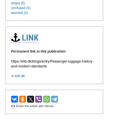
angry (0)
confused (0)
worried (0)
LINK
Permanent link to this publication:
https://elib.dk/blogs/entry/Passenger-luggage-history-
and-modern-standards
©
elib.dk
Share this article with friends