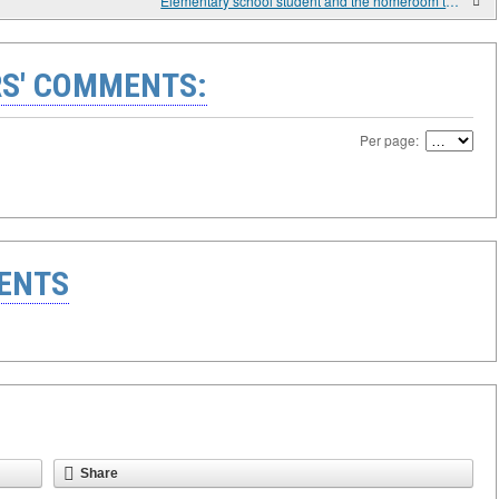
Elementary school student and the homeroom teacher: Areas of potential tension.
S' COMMENTS:
Per page:
ENTS
Share