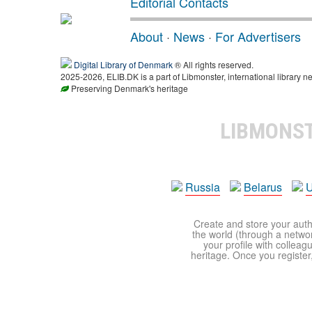
Editorial Contacts
About
·
News
·
For Advertisers
Digital Library of Denmark
® All rights reserved.
2025-2026, ELIB.DK is a part of Libmonster, international library ne
Preserving Denmark's heritage
LIBMONS
Russia
Belarus
U
Create and store your autho
the world (through a network
your profile with colleag
heritage. Once you register,