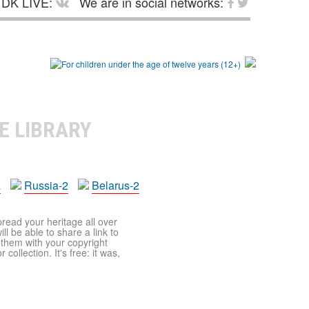
DK LIVE:
We are in social networks:
E LIBRARY
a
Russia-2
Belarus-2
pread your heritage all over
ll be able to share a link to
t them with your copyright
ollection. It's free: it was,