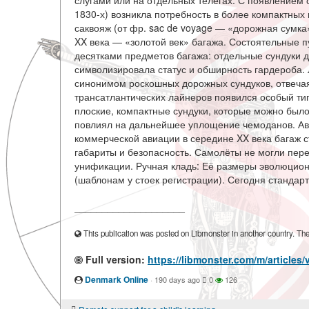
слугами или на отдельных телегах. С появлением
1830-х) возникла потребность в более компактны
саквояж (от фр. sac de voyage — «дорожная сумка
XX века — «золотой век» багажа. Состоятельные 
десятками предметов багажа: отдельные сундуки д
символизировала статус и обширность гардероба. Л
синонимом роскошных дорожных сундуков, отвечая
трансатлантических лайнеров появился особый ти
плоские, компактные сундуки, которые можно было
повлиял на дальнейшее уплощение чемоданов. Ав
коммерческой авиации в середине XX века багаж с
габариты и безопасность. Самолёты не могли пере
унификации. Ручная кладь: Её размеры эволюцион
(шаблонам у стоек регистрации). Сегодня стандарт
____________________
This publication was posted on Libmonster in another country. The a
Full version:
https://libmonster.com/m/article
Denmark Online
·
190 days ago
0
126