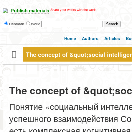
Share your works with the world!
Publish materials
Denmark
World
Home
Authors
Articles
Bo
The concept of &quot;social intellig
The concept of &quot;soci
Понятие «социальный интелле
успешного взаимодействия Со
есть комплексная когнитивная