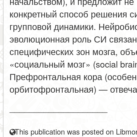
начальством), и предложит не
конкретный способ решения с
групповой динамики. Нейроби
эволюционная роль СИ связан
специфических зон мозга, об
«социальный мозг» (social brain
Префронтальная кора (особен
орбитофронтальная) — отвечае
____________________
This publication was posted on Libmon