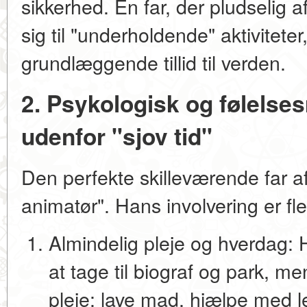
sikkerhed. En far, der pludselig a
sig til "underholdende" aktivitet
grundlæggende tillid til verden.
2. Psykologisk og følelse
udenfor "sjov tid"
Den perfekte skilleværende far a
animatør". Hans involvering er fl
Almindelig pleje og hverdag:
H
at tage til biograf og park, m
pleje: lave mad, hjælpe med le