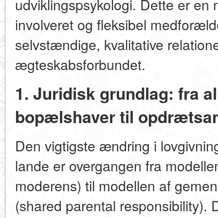
udviklingspsykologi. Dette er en
involveret og fleksibel medforæld
selvstændige, kvalitative relati
ægteskabsforbundet.
1. Juridisk grundlag: fra a
bopælshaver til opdrætsan
Den vigtigste ændring i lovgivnin
lande er overgangen fra modelle
moderens) til modellen af
gemens
(shared parental responsibility). 