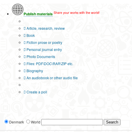
Share your works with the world!
Publish materials
Publication type?
Article, research, review
Book
Fiction prose or poetry
Personal journal entry
Photo Documents
Files: PDF\DOC\RAR\ZIP etc.
Biography
An audiobook or other audio file
Additional options:
Create a poll
Denmark
World