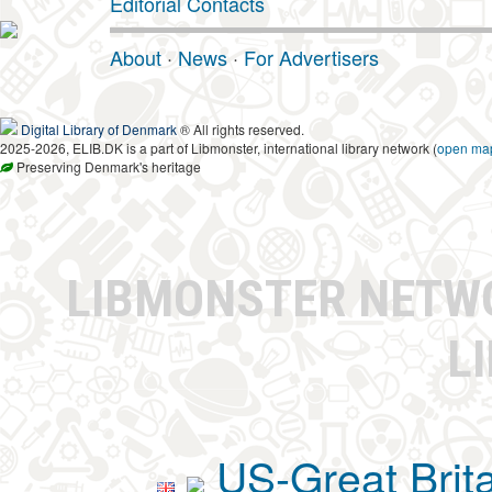
Editorial Contacts
About
·
News
·
For Advertisers
Digital Library of Denmark
® All rights reserved.
2025-2026, ELIB.DK is a part of Libmonster, international library network (
open ma
Preserving Denmark's heritage
LIBMONSTER NET
L
US-Great Brit