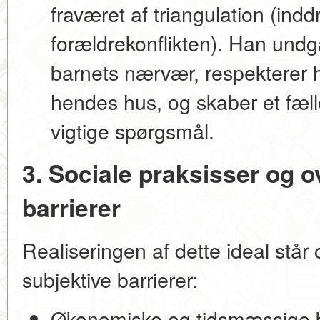
fraværet af
triangulation
(inddr
forældrekonflikten). Han undgå
barnets nærvær, respekterer h
hendes hus, og skaber et fæ
vigtige spørgsmål.
3. Sociale praksisser og o
barrierer
Realiseringen af dette ideal står
subjektive barrierer:
Økonomiske og tidsmæssige 