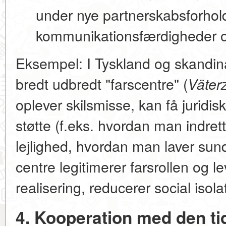
under nye partnerskabsforhold
kommunikationsfærdigheder og
Eksempel:
I Tyskland og skandina
bredt udbredt
"farscentre"
(
Väter
oplever skilsmisse, kan få juridis
støtte (f.eks. hvordan man indrett
lejlighed, hvordan man laver sund
centre legitimerer farsrollen og le
realisering, reducerer social isola
4. Kooperation med den tid