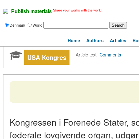
Share your works with the world!
Publish materials
Denmark
World
Home
Authors
Articles
Bo
Article text
·
Comments
USA Kongres
Kongressen i Forenede Stater, s
føderale lovgivende organ, udgø