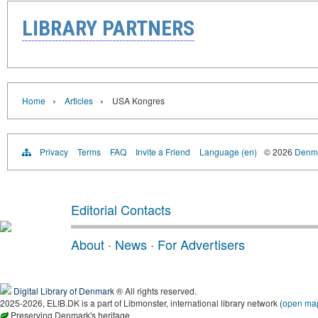
LIBRARY PARTNERS
›
›
Home
Articles
USA Kongres
Privacy
Terms
FAQ
Invite a Friend
Language (en)
© 2026
Denma
Editorial Contacts
About
·
News
·
For Advertisers
Digital Library of Denmark
® All rights reserved.
2025-2026, ELIB.DK is a part of Libmonster, international library network (
open ma
Preserving Denmark's heritage