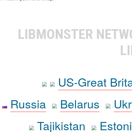
LIBMONSTER NET
L
US-Great Brit
Russia
Belarus
Ukr
Tajikistan
Eston