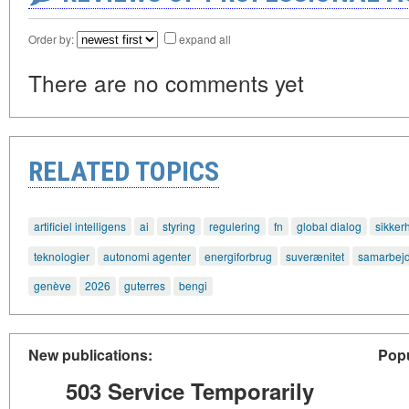
Order by:
expand all
There are no comments yet
RELATED TOPICS
artificiel intelligens
ai
styring
regulering
fn
global dialog
sikker
teknologier
autonomi agenter
energiforbrug
suverænitet
samarbej
genève
2026
guterres
bengi
New publications:
Popu
503 Service Temporarily