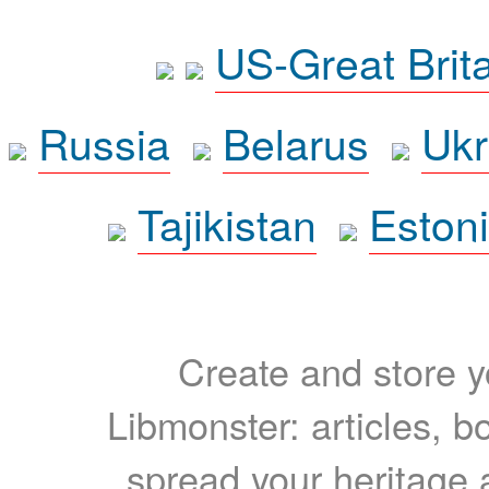
US-Great Brit
Russia
Belarus
Ukr
Tajikistan
Eston
Create and store yo
Libmonster: articles, b
spread your heritage a