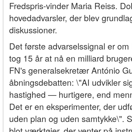
Fredspris-vinder Maria Reiss. Do
hovedadvarsler, der blev grundlag
diskussioner.
Det første advarselssignal er om 
tog 15 år at nå en milliard bruger
FN's generalsekretær António G
åbningsdebatten: \"AI udvikler si
hastighed — hurtigere, end men
Det er en eksperimenter, der ud
uden plan og uden samtykke\". S
blot værktøjer, der venter på inst