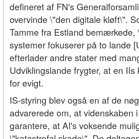
defineret af FN's Generalforsamli
overvinde \"den digitale kløft\"
Tamme fra Estland bemærkede, \
systemer fokuserer på to lande [U
efterlader andre stater med man
Udviklingslande frygter, at en IIs 
for evigt.
IS-styring blev også en af de nø
advarerede om, at videnskaben i 
garantere, at AI's voksende mulig
\"katastrofal skade\". De deltag