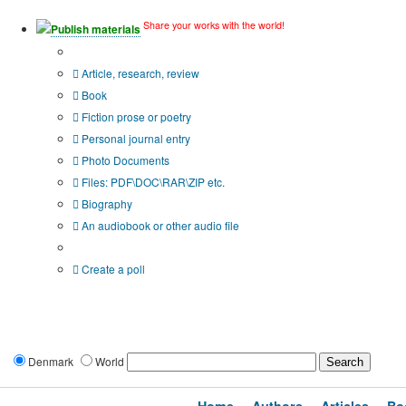
Share your works with the world!
Publish materials
Publication type?
Article, research, review
Book
Fiction prose or poetry
Personal journal entry
Photo Documents
Files: PDF\DOC\RAR\ZIP etc.
Biography
An audiobook or other audio file
Additional options:
Create a poll
Denmark
World