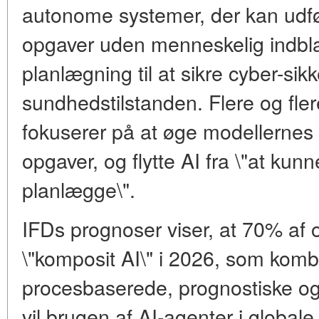
autonome systemer, der kan udfø
opgaver uden menneskelig indbla
planlægning til at sikre cyber-si
sundhedstilstanden. Flere og fle
fokuserer på at øge modellernes 
opgaver, og flytte AI fra \"at kunn
planlægge\".
IFDs prognoser viser, at 70% af o
\"komposit AI\" i 2026, som komb
procesbaserede, prognostiske og
vil brugen af AI-agenter i globa