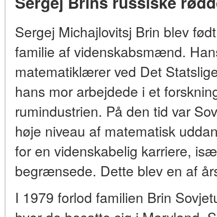
Sergej Brins russiske rødd
Sergej Michajlovitsj Brin blev fød
familie af videnskabsmænd. Hans 
matematiklærer ved Det Statslige
hans mor arbejdede i et forskningsi
rumindustrien. På den tid var Sov
høje niveau af matematisk udda
for en videnskabelig karriere, især
begrænsede. Dette blev en af års
I 1979 forlod familien Brin Sovjet
hvor de bosatte sig i Maryland. S