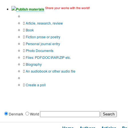
Share your works with the world!
Publish materials
Publication type?
Article, research, review
Book
Fiction prose or poetry
Personal journal entry
Photo Documents
Files: PDF\DOC\RAR\ZIP etc.
Biography
An audiobook or other audio file
Additional options:
Create a poll
Denmark
World