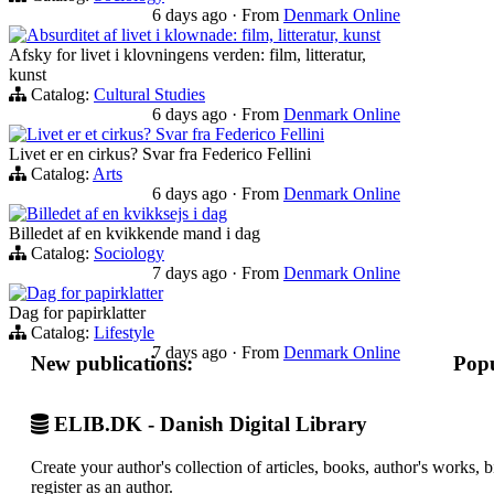
6 days ago
·
From
Denmark Online
Absurditet af livet i klownade: film, litteratur, kunst
Afsky for livet i klovningens verden: film, litteratur,
kunst
Catalog:
Cultural Studies
6 days ago
·
From
Denmark Online
Livet er et cirkus? Svar fra Federico Fellini
Livet er en cirkus? Svar fra Federico Fellini
Catalog:
Arts
6 days ago
·
From
Denmark Online
Billedet af en kvikksejs i dag
Billedet af en kvikkende mand i dag
Catalog:
Sociology
7 days ago
·
From
Denmark Online
Dag for papirklatter
Dag for papirklatter
Catalog:
Lifestyle
7 days ago
·
From
Denmark Online
New publications:
Popu
ELIB.DK - Danish Digital Library
Create your author's collection of articles, books, author's works,
register as an author.