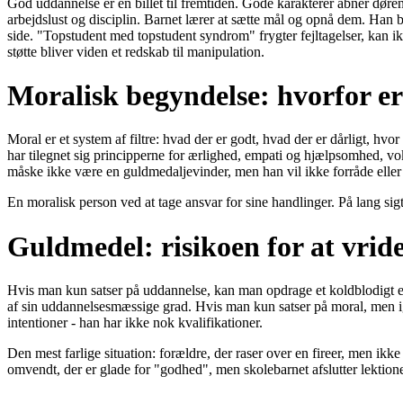
God uddannelse er en billet til fremtiden. Gode karakterer åbner døren t
arbejdslust og disciplin. Barnet lærer at sætte mål og opnå dem. Han bl
side. "Topstudent med topstudent syndrom" frygter fejltagelser, kan 
støtte bliver viden et redskab til manipulation.
Moralisk begyndelse: hvorfor e
Moral er et system af filtre: hvad der er godt, hvad der er dårligt, hv
har tilegnet sig principperne for ærlighed, empati og hjælpsomhed, vo
måske ikke være en guldmedaljevinder, men han vil ikke forråde eller 
En moralisk person ved at tage ansvar for sine handlinger. På lang sigt 
Guldmedel: risikoen for at vrid
Hvis man kun satser på uddannelse, kan man opdrage et koldblodigt eg
af sin uddannelsesmæssige grad. Hvis man kun satser på moral, men ig
intentioner - han har ikke nok kvalifikationer.
Den mest farlige situation: forældre, der raser over en fireer, men ikk
omvendt, der er glade for "godhed", men skolebarnet afslutter lektione