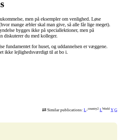
s
i hukommelse, men på eksempler om venlighed. Løse
vor mange æbler skal man give, så alle får lige meget).
yndelse bygges ikke på speciallektioner, men på
n diskuterer du med kolleger.
else fundamentet for huset, og uddannelsen er væggene.
kke lejlighedsværdigt til at bo i.
_country2
World
Similar publications:
L
L
Y
G