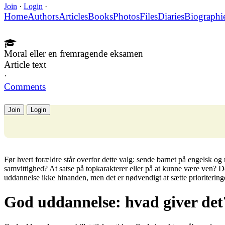
Join
·
Login
·
Home
Authors
Articles
Books
Photos
Files
Diaries
Biographi
Moral eller en fremragende eksamen
Article text
·
Comments
Join
Login
Før hvert forældre står overfor dette valg: sende barnet på engelsk o
samvittighed? At satse på topkarakterer eller på at kunne være ven? D
uddannelse ikke hinanden, men det er nødvendigt at sætte prioritering
God uddannelse: hvad giver det