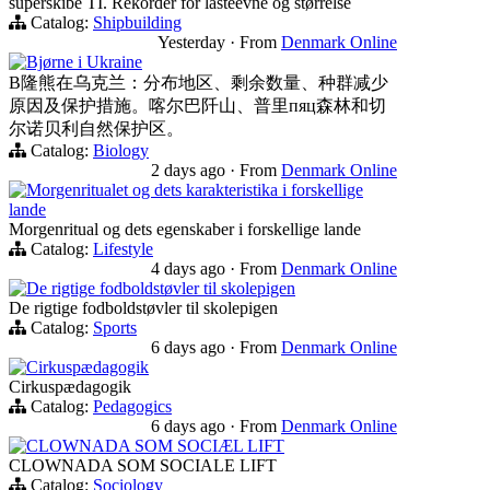
superskibe TI. Rekorder for lasteevne og størrelse
Catalog:
Shipbuilding
Yesterday
·
From
Denmark Online
Bjørne i Ukraine
B隆熊在乌克兰：分布地区、剩余数量、种群减少
原因及保护措施。喀尔巴阡山、普里пяц森林和切
尔诺贝利自然保护区。
Catalog:
Biology
2 days ago
·
From
Denmark Online
Morgenritualet og dets karakteristika i forskellige
lande
Morgenritual og dets egenskaber i forskellige lande
Catalog:
Lifestyle
4 days ago
·
From
Denmark Online
De rigtige fodboldstøvler til skolepigen
De rigtige fodboldstøvler til skolepigen
Catalog:
Sports
6 days ago
·
From
Denmark Online
Cirkuspædagogik
Cirkuspædagogik
Catalog:
Pedagogics
6 days ago
·
From
Denmark Online
CLOWNADA SOM SOCIÆL LIFT
CLOWNADA SOM SOCIALE LIFT
Catalog:
Sociology