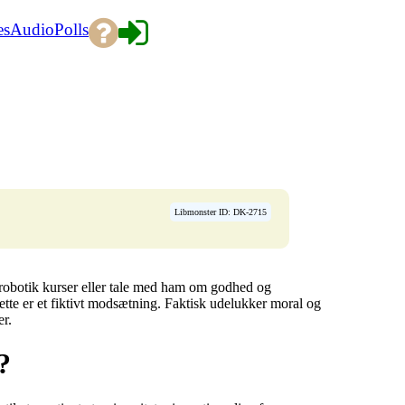
es
Audio
Polls
Libmonster ID: DK-2715
g robotik kurser eller tale med ham om godhed og
ette er et fiktivt modsætning. Faktisk udelukker moral og
er.
?