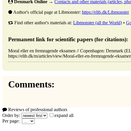
Denmark Online
→
Contacts and other materials (articles, phot
Author's official page at Libmonster:
https://elib.dk/Libmonster
Find other author's materials at:
Libmonster (all the World)
•
Go
Permanent link for scientific papers (for citations):
Moral eller en fremragende eksamen // Copenhagen: Denmark (E
https://elib.dk/m/articles/view/Moral-eller-en-fremragende-eksamen
Comments:
Reviews of professional authors
Order by:
expand all
Per page: