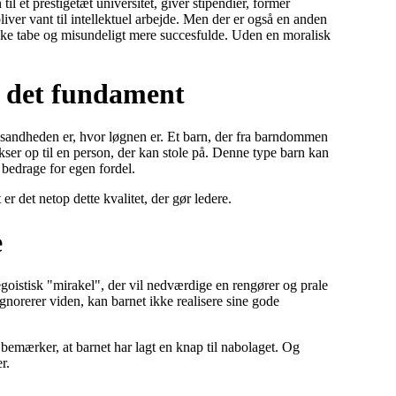
il et prestigetæt universitet, giver stipendier, former
iver vant til intellektuel arbejde. Men der er også en anden
ikke tabe og misundeligt mere succesfulde. Uden en moralisk
r det fundament
or sandheden er, hvor løgnen er. Et barn, der fra barndommen
kser op til en person, der kan stole på. Denne type barn kan
bedrage for egen fordel.
er det netop dette kvalitet, der gør ledere.
e
oistisk "mirakel", der vil nedværdige en rengører og prale
norerer viden, kan barnet ikke realisere sine gode
e bemærker, at barnet har lagt en knap til nabolaget. Og
r.