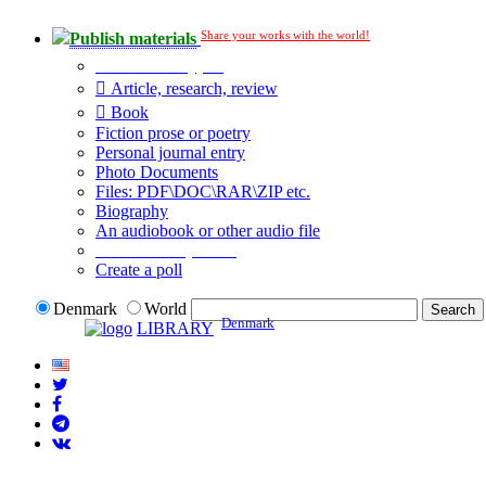
Share your works with the world!
Publish materials
Publication type?
Article, research, review
Book
Fiction prose or poetry
Personal journal entry
Photo Documents
Files: PDF\DOC\RAR\ZIP etc.
Biography
An audiobook or other audio file
Additional options:
Create a poll
Denmark
World
Denmark
LIBRARY