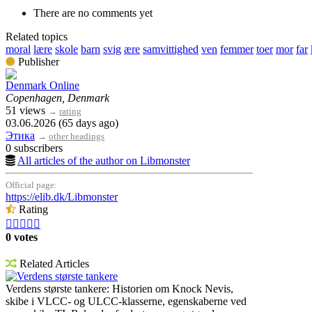
There are no comments yet
Related topics
moral
lære
skole
barn
svig
ære
samvittighed
ven
femmer
toer
mor
far
Publisher
Denmark Online
Copenhagen, Denmark
51 views
→
rating
03.06.2026 (65 days ago)
Этика
→
other headings
0 subscribers
All articles of the author on Libmonster
Official page:
https://elib.dk/Libmonster
Rating





0 votes
Related Articles
Verdens største tankere
Verdens største tankere: Historien om Knock Nevis,
skibe i VLCC- og ULCC-klasserne, egenskaberne ved